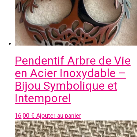
Pendentif Arbre de Vie
en Acier Inoxydable –
Bijou Symbolique et
Intemporel
16,00
€
Ajouter au panier