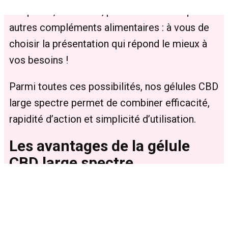
e-liquides, friandises, produits cosmétiques et
autres compléments alimentaires : à vous de
choisir la présentation qui répond le mieux à
vos besoins !
Parmi toutes ces possibilités, nos gélules CBD
large spectre permet de combiner efficacité,
rapidité d’action et simplicité d’utilisation.
Les avantages de la gélule
CBD large spectre
La gélule de CBD a un côté très pratique : elle
est facilement transportable dans sa boîte,
elle possède une bonne durée de conservation