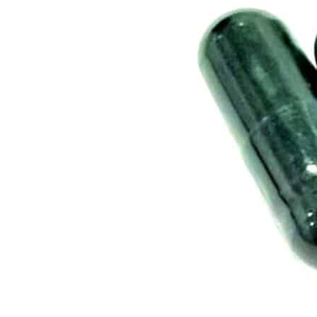
d’assurer un produit de haute qualité et avec
un taux de cannabidiol stable. Le distillat de
CBD utilisé pour la conception de nos gélules
est obtenu par extraction au CO2
supercritique. Ce process est reconnu comme
la technique la plus qualitative permettant
d’obtenir une matière première dénuée de tout
solvant. La biomasse de chanvre sélectionnée
pour l’extraction est de souche Cannabis
Sativa L (Chanvre agricole) et issue du
catalogue européen des variétés autorisées.
Pour valider la précision des dosages de nos
différents produits, nous disposons d’appareils
de chromatographie liquide à haute