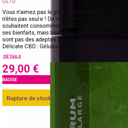
GL10
Vous n’aimez pas le goût du cannabidiol ? Vous
n’êtes pas seul·e ! De nombreuses personnes
souhaitent consommer du CBD pour profiter de
ses bienfaits, mais beaucoup d’entre elles ne
sont pas des adeptes du goût du chanvre.
Délicate CBD : Gélules …
DÉTAILS
29,00
€
BADGE
Rupture de stock