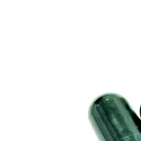
d’imprégnation développé au sein de nos
laboratoires, la farine de chanvre et l’huile CBD
forme une base homogène qui est ensuite
encapsulée à l’aide de notre géluleuse
pharmaceutique. Chaque gélule CBD contient
33.2mg de cannabidiol pour un total de
1000mg par pot de 30 capsules. Ces capsules
sont qualifiées de large spectre car l’apport en
CBD est issu d’un distillat riche en
cannabinoides secondaires (CBG, CBN, CBL)
mais dépourvu de THC.