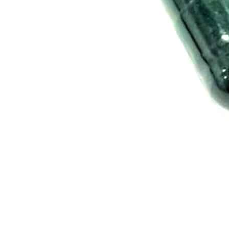
Les gélules CBD sont riches en éléments
bénéfiques pour l’organisme : terpènes,
flavonoïdes, vitamines A, C, B et E, minéraux et
Oméga. Cette composition est simplement
assimilable par le corps pour deux raisons :
l’extraction à spectre large et la forme de la
gélule.
Pour des résultats sans amertume, testez nos
gélules 1000 mg spectre large.
Les gélules de CBD large
spectre : efficace et 0 % THC
pour consommer l’esprit
léger.