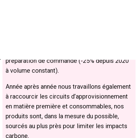
entreprise sérieuse, transparente et engagée
dans la démarche RSE (responsabilité sociale
et environnementale).
Ces actions se traduisent par exemple par une
réduction concrète des déchets générés par la
préparation de commande (-25% depuis 2020
à volume constant).
Année après année nous travaillons également
à raccourcir les circuits d’approvisionnement
en matière première et consommables, nos
produits sont, dans la mesure du possible,
sourcés au plus près pour limiter les impacts
carbone.