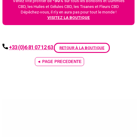
-50%
Venez vite profiter de
sur tous les Bonbons et Gummies
CBD, les Huiles et Gélules CBD, les Tisanes et Fleurs CBD
Dépêchez-vous, il n’y en aura pas pour tout le monde !
VISITEZ LA BOUTIQUE
+33 (0)6 81 07 12 63
RETOUR À LA BOUTIQUE
◄ PAGE PRECEDENTE