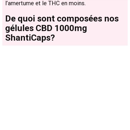
l’amertume et le THC en moins.
De quoi sont composées nos
gélules CBD 1000mg
ShantiCaps?
Proposer des produits bios et respectueux de
la nature est pour nous une priorité : il n’y a pas
de raison pour que nos gélules ne le soient pas
non plus. Nos capsules sont 100% végan et
naturelles.
Leur enveloppe est faite de cellulose végétale
autrement appelé hypromelose ou HPMC.
L’hypromelose est dérivé de la cellulose