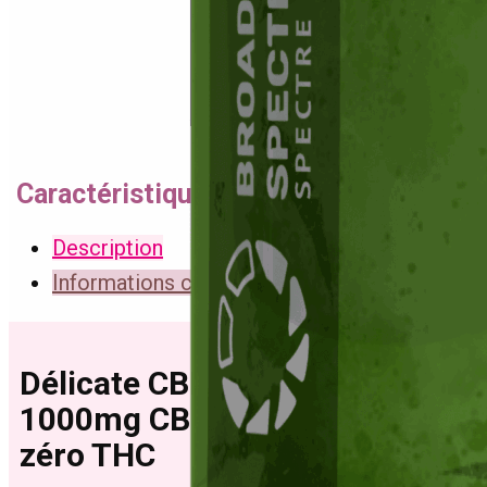
Caractéristiques du produit
Description
Informations complémentaires
Délicate CBD : Gélules
1000mg CBD Large Spectre –
zéro THC