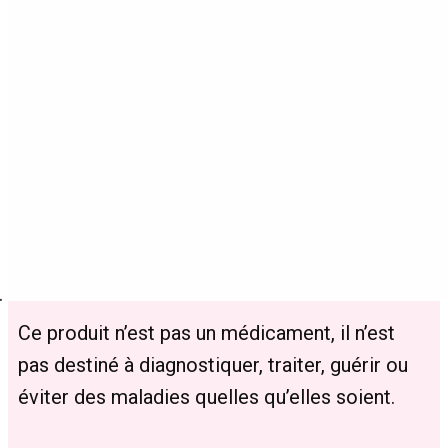
Arômes bœuf, nature, poulet, saumon
Zéro THC
Dosage conseillé:
Entre 30 et 50 kilos: 2 gouttes 2 à 3 fois
par jour
Plus de 50 kilos : 2 à 3 gouttes 2 à 3 fois
par jour
Ingrédients 100% naturels fabriqués en France
Ce produit n’est pas un médicament, il n’est
pas destiné à diagnostiquer, traiter, guérir ou
éviter des maladies quelles qu’elles soient.