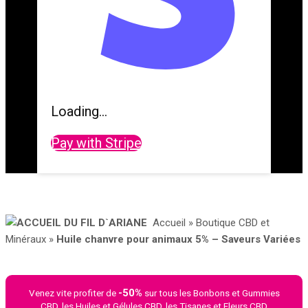
Loading...
Pay with Stripe
Accueil
»
Boutique CBD et
Minéraux
»
Huile chanvre pour animaux 5% – Saveurs Variées
-50%
Venez vite profiter de
sur tous les Bonbons et Gummies
CBD, les Huiles et Gélules CBD, les Tisanes et Fleurs CBD