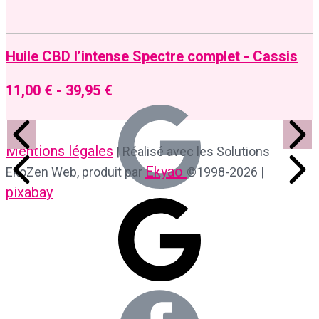
Huile CBD l’intense Spectre complet - Cassis
11,00
€
-
39,95
€
Mentions légales
| Réalisé avec les Solutions
Ekyao
EkoZen Web, produit par
©1998-2026 |
pixabay