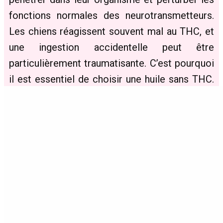
fonctions normales des neurotransmetteurs.
Les chiens réagissent souvent mal au THC, et
une ingestion accidentelle peut être
particulièrement traumatisante. C’est pourquoi
il est essentiel de choisir une huile sans THC.
Notre gamme “HempyFriends” assure des
huiles sans THC pour vos animaux.
Qualité et Conformité
Réglementaire
Nos huiles de chanvre pour chiens sont
produites selon des méthodes traditionnelles
et ne sont pas soumises aux réglementations