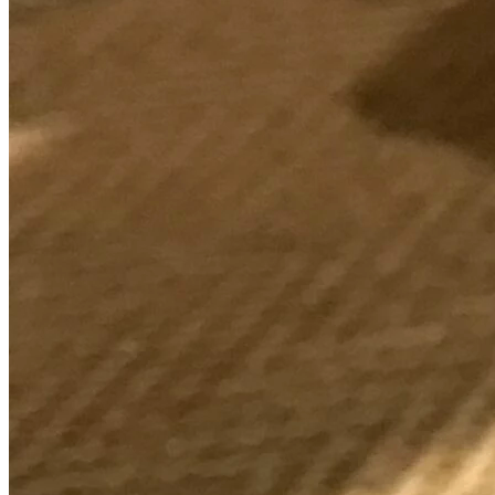
Huile CBD l’intense Spectre complet - Menthe
11,00
€
-
34,95
€