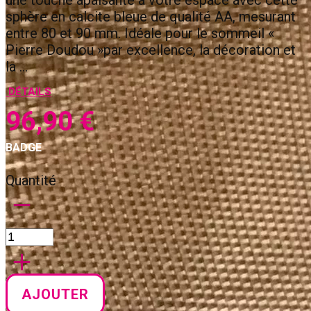
sphère en calcite bleue de qualité AA, mesurant
entre 80 et 90 mm. Idéale pour le sommeil «
Pierre Doudou »par excellence, la décoration et
la …
DÉTAILS
96,90
€
BADGE
Quantité
AJOUTER