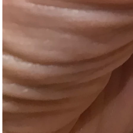
Catégories
Pierres
naturelles et
minéraux
Tags associés:
Apaisement émotionnel
,
Clarté
mentale
,
Décoration
,
Méditation
,
Sommeil
Produits incontournables