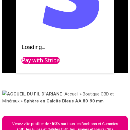
Loading...
Pay with Stripe
Accueil
»
Boutique CBD et
Minéraux
»
Sphère en Calcite Bleue AA 80-90 mm
-50%
Venez vite profiter de
sur tous les Bonbons et Gummies
CBD, les Huiles et Gélules CBD, les Tisanes et Fleurs CBD