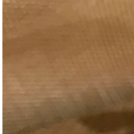
23,90
€
Huile CBD l’intense Spectre complet - Nature
11,00
€
-
39,95
€