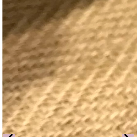
Huile CBD l’intense Spectre complet - Cerise
noire
11,00
€
-
39,95
€
Huile CBD l’intense Spectre complet - Cassis
11,00
€
-
39,95
€