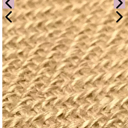
Mentions légales
| Réalisé avec les Solutions
Ekyao
EkoZen Web, produit par
©1998-2026 |
pixabay