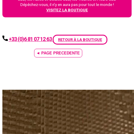
Dépêchez-vous, il n’y en aura pas pour tout le monde !
VISITEZ LA BOUTIQUE
+33 (0)6 81 07 12 63
RETOUR À LA BOUTIQUE
◄ PAGE PRECEDENTE