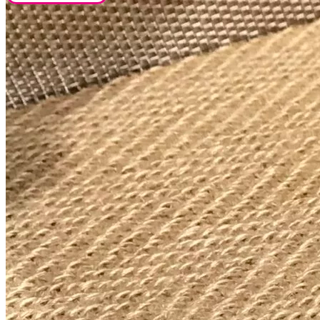
Caractéristiques du produit
Description
Informations complémentaires
Sphère en Calcite Bleue AA 80-90 mm, la
Pierre Doudou par excellence.
Découvrez notre sphère en calcite bleue, un
magnifique objet décoratif et spirituel qui