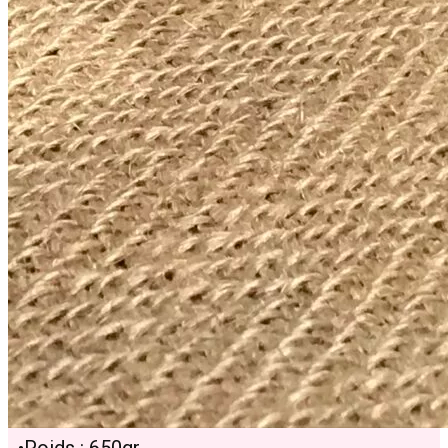
apporte sérénité et harmonie.
Détails du Produit :
• Type : Minéraux, Sphères, Décoration
• Pierre : Calcite bleue, reconnue pour sa
couleur apaisante et ses propriétés
bénéfiques.
• Qualité : AA, garantissant une excellente
finition et des caractéristiques optimales.
• Dimensions : Entre 80 et 90 mm, taille idéale
pour l’affichage ou la manipulation.
•Poids : 650gr