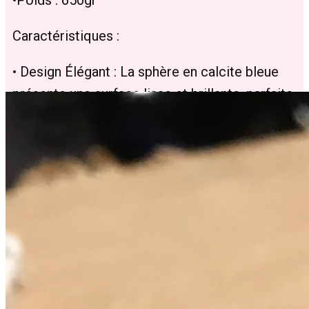
Caractéristiques :
• Design Élégant : La sphère en calcite bleue
présente une surface lisse et brillante, parfaite
pour décorer votre intérieur.
• Artisanat : Chaque pièce est soigneusement
polie à la main, ce qui rend chaque sphère
unique.
Bienfaits :
• Apaisement Émotionnel : La calcite bleue est
réputée pour le sommeil, favoriser la