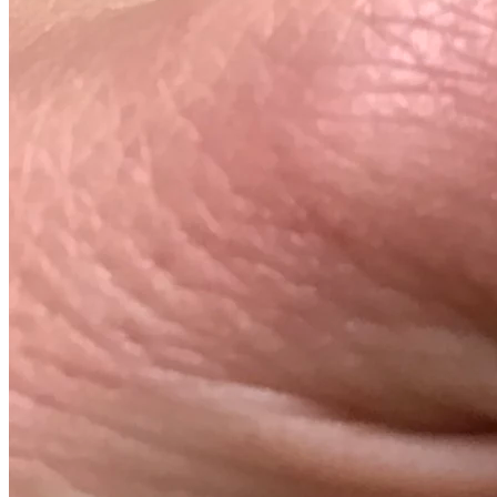
Rechargement : géode en cristal de roche ou
mise à la terre directement.
Ajoutez cette sphère en calcite bleue à votre
collection et profitez de ses bienfaits
apaisants et de sa beauté naturelle.
Informations
complémentaires
Poids
0,650 kg