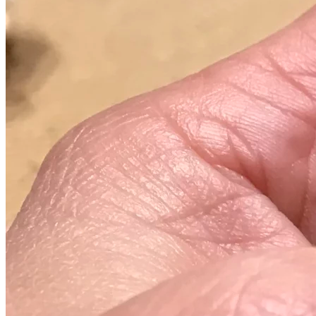
communication et aider à réduire le stress.
• Clarté Mentale : Aide à clarifier les pensées
et à faciliter la prise de décision.
Utilisation :
Utilisez cette sphère en calcite bleue comme
élément décoratif sur votre table de nuit, dans
votre salon, bureau ou espace de méditation.
Elle fait également un cadeau significatif pour
ceux qui cherchent à harmoniser leur
environnement.
Purification : par fumigation à la Sauge Blanche
ou Palo Santo